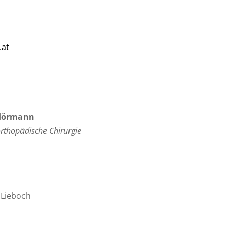
.at
-Hörmann
rthopädische Chirurgie
 Lieboch