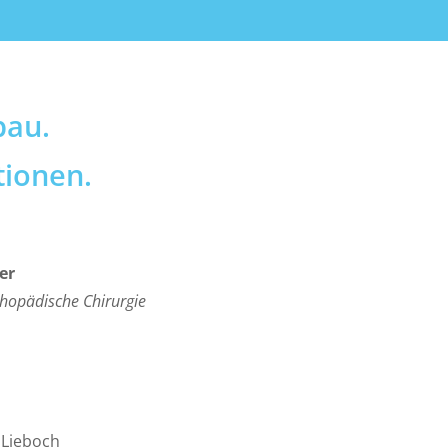
bau.
tionen.
er
thopädische Chirurgie
 Lieboch